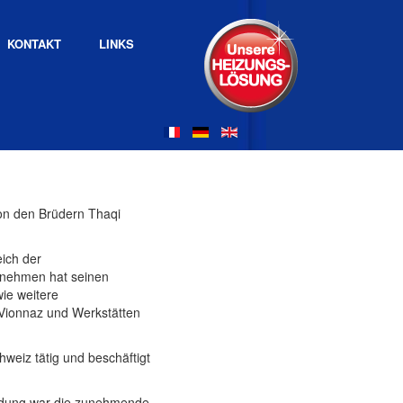
KONTAKT
LINKS
on den Brüdern Thaqi
eich der
rnehmen hat seinen
wie weitere
Vionnaz und Werkstätten
hweiz tätig und beschäftigt
ndung war die zunehmende