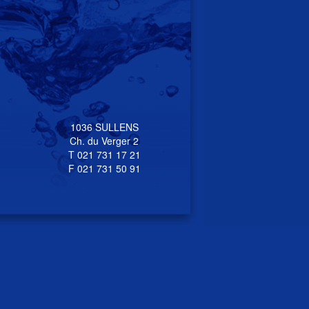
1036 SULLENS
Ch. du Verger 2
T 021 731 17 21
F 021 731 50 91