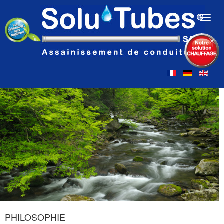
Toggl
navig
PHILOSOPHIE